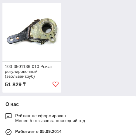
103-3501136-010 Рычаг
регулировочный
(эвольвент.зуб)
автоматический МАЗ
51 829
₸
(ТАиМ)
О нас
Рейтинг не сформирован
Менее 5 отзывов за последний год
Работает с 05.09.2014