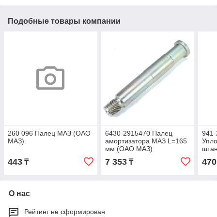
Подобные товары компании
260 096 Палец МАЗ (ОАО
6430-2915470 Палец
941-
МАЗ).
амортизатора МАЗ L=165
Упло
мм (ОАО МАЗ)
штан
пол
443
7 353
470
₸
₸
О нас
Рейтинг не сформирован