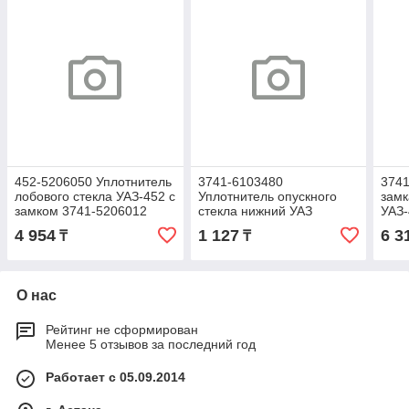
452-5206050 Уплотнитель
3741-6103480
3741
лобового стекла УАЗ-452 с
Уплотнитель опускного
замк
замком 3741-5206012
стекла нижний УАЗ
УАЗ-
УАЗ-452 (бархотка)
4 954
1 127
6 3
₸
₸
О нас
Рейтинг не сформирован
Менее 5 отзывов за последний год
Работает с 05.09.2014