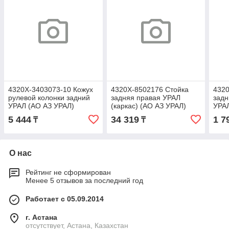
4320Х-3403073-10 Кожух
4320Х-8502176 Стойка
4320
рулевой колонки задний
задняя правая УРАЛ
задн
УРАЛ (АО АЗ УРАЛ)
(каркас) (АО АЗ УРАЛ)
УРАЛ
5 444
34 319
1 7
₸
₸
О нас
Рейтинг не сформирован
Менее 5 отзывов за последний год
Работает с 05.09.2014
г. Астана
отсутствует, Астана, Казахстан