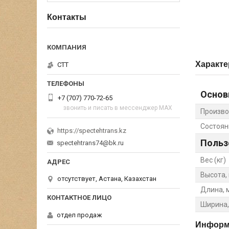
Контакты
Характе
СТТ
Основ
+7 (707) 770-72-65
звонить и писать в мессенджер MAX
Произво
Состоян
https://spectehtrans.kz
Польз
spectehtrans74@bk.ru
Вес (кг)
Высота,
отсутствует, Астана, Казахстан
Длина, 
Ширина,
отдел продаж
Информа