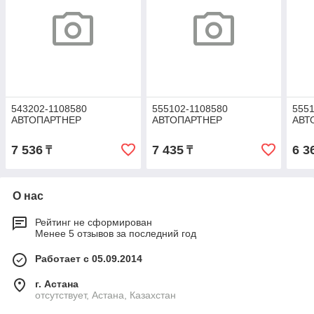
543202-1108580
555102-1108580
5551
АВТОПАРТНЕР
АВТОПАРТНЕР
АВТ
7 536
7 435
6 3
₸
₸
О нас
Рейтинг не сформирован
Менее 5 отзывов за последний год
Работает с 05.09.2014
г. Астана
отсутствует, Астана, Казахстан