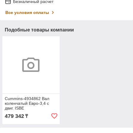
Безналичный расчет
Все условия оплаты
Подобные товары компании
Cummins-4934862 Вал
коленчатый Евро-3,4 с
двиг. ISBE
4934862/5301009
479 342
₸
оригинал (Cummins)