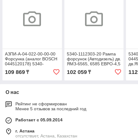
АЗПИ-А-04-022-00-00-00
5340-1112303-20 Рампа
5340
Форсунка (аналог BOSCH
форсунок (Автодизель) дв.
044
0445120178) 5340-
ЯМЗ-6565, 6585 ЕВРО-4,5
дв.Я
1112010 дв.ЯМЗ-534,536
(BO
109 869
102 059
112
₸
₸
ЕВРО-4 (АЗПИ)
О нас
Рейтинг не сформирован
Менее 5 отзывов за последний год
Работает с 05.09.2014
г. Астана
отсутствует, Астана, Казахстан