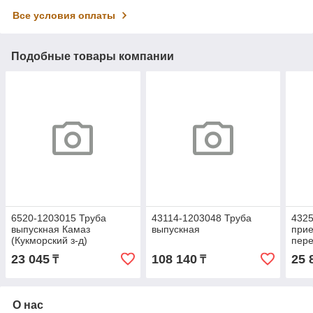
Все условия оплаты
Подобные товары компании
6520-1203015 Труба
43114-1203048 Труба
4325
выпускная Камаз
выпускная
при
(Кукморский з-д)
пере
д)
23 045
108 140
25 
₸
₸
О нас