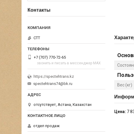
Контакты
Характе
СТТ
Основ
+7 (707) 770-72-65
звонить и писать в мессенджер MAX
Состоян
Польз
https://spectehtrans.kz
spectehtrans74@bk.ru
Вес (кг)
Информа
отсутствует, Астана, Казахстан
Цена:
7 8
отдел продаж