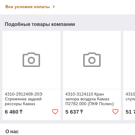
Все условия оплаты
Подобные товары компании
4310-2912408-20Э
4310-3124110 Кран
431
Стремянка задней
запора воздуха Камаз
ступ
рессоры Камаз
П2782.000 (ПКФ Полюс)
(ЭЛЕМЕНТ)
6 460
5 637
51 
₸
₸
О нас