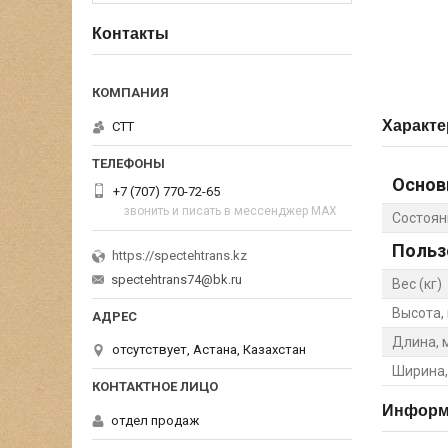
Контакты
Характе
СТТ
Основ
+7 (707) 770-72-65
звонить и писать в мессенджер MAX
Состоян
Польз
https://spectehtrans.kz
spectehtrans74@bk.ru
Вес (кг)
Высота,
Длина, 
отсутствует, Астана, Казахстан
Ширина,
Информа
отдел продаж