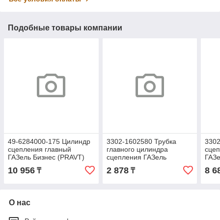
Подобные товары компании
49-6284000-175 Цилиндр
3302-1602580 Трубка
330
сцепления главный
главного цилиндра
сцеп
ГАЗель Бизнес (PRAVT)
сцепления ГАЗель
ГАЗе
496284000175
(ТА
10 956
2 878
8 6
₸
₸
О нас