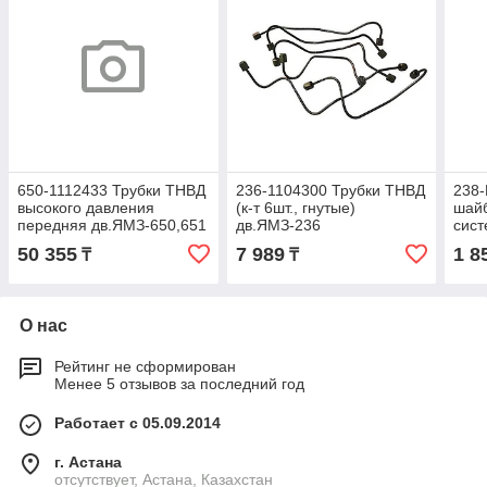
650-1112433 Трубки ТНВД
236-1104300 Трубки ТНВД
238-
высокого давления
(к-т 6шт., гнутые)
шайб
передняя дв.ЯМЗ-650,651
дв.ЯМЗ-236
сист
ЕВРО-3,4 к-т 3шт. (1-3
50 355
7 989
1 8
₸
₸
цил.) 5010550869
О нас
Рейтинг не сформирован
Менее 5 отзывов за последний год
Работает с 05.09.2014
г. Астана
отсутствует, Астана, Казахстан