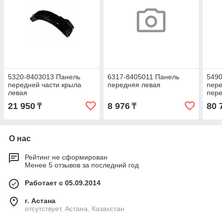
5320-8403013 Панель
6317-8405011 Панель
5490
передней части крыла
передняя левая
пере
левая
пере
лева
21 950
8 976
80 
₸
₸
РИА
О нас
Рейтинг не сформирован
Менее 5 отзывов за последний год
Работает с 05.09.2014
г. Астана
отсутствует, Астана, Казахстан