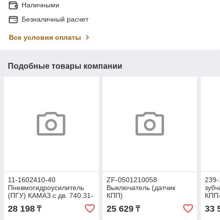
Наличными
Безналичный расчет
Все условия оплаты
Подобные товары компании
11-1602410-40
ZF-0501210058
239
Пневмогидроусилитель
Выключатель (датчик
зуб
(ПГУ) КАМАЗ с дв. 740.31-
КПП)
КПП
240, 740.30-260, КПП
0501210058/0501331660
28 198
25 629
33 
₸
₸
142,152,154, ZF (ПРАМО)
(ZF)