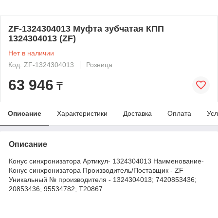
ZF-1324304013 Муфта зубчатая КПП
1324304013 (ZF)
Нет в наличии
Код: ZF-1324304013
Розница
63 946
₸
Описание
Характеристики
Доставка
Оплата
Усл
Описание
Конус синхронизатора Артикул- 1324304013 Наименование-
Конус синхронизатора Производитель/Поставщик - ZF
Уникальный № производителя - 1324304013; 7420853436;
20853436; 95534782; T20867.