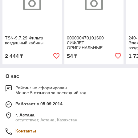
TSN-9.7.29 Фильтр
000000470101600
240-
воздушный кабины
ЛИФЛЕТ
Эле
ОРИГИНАЛЬНЫЕ
возд
ФИЛЬТРЫ ВОЗДУШНЫЕ
ММЗ 
2 444
54
1 7
₸
₸
УАЗ
моча
О нас
Рейтинг не сформирован
Менее 5 отзывов за последний год
Работает с 05.09.2014
г. Астана
отсутствует, Астана, Казахстан
Контакты