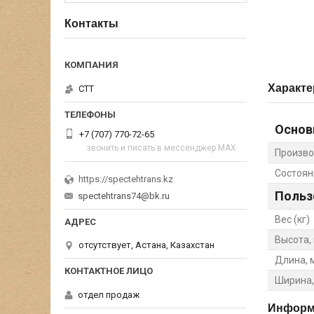
Контакты
Характе
СТТ
Основ
+7 (707) 770-72-65
звонить и писать в мессенджер MAX
Произво
Состоян
https://spectehtrans.kz
Польз
spectehtrans74@bk.ru
Вес (кг)
Высота,
отсутствует, Астана, Казахстан
Длина, 
Ширина,
отдел продаж
Информа