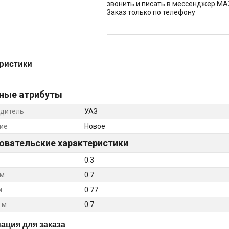
звонить и писать в мессенджер MA
Заказ только по телефону
ристики
ные атрибуты
дитель
УАЗ
ие
Новое
овательские характеристики
0.3
 м
0.7
м
0.77
 м
0.7
ция для заказа