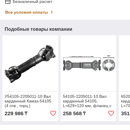
Безналичный расчет
Все условия оплаты
Подобные товары компании
У54105-2205011-10 Вал
54105-2205011-10 Вал
6520
карданный Камаз-54105
карданный 54105,
кард
(4 отв., торц.)
L=629+120 мм, фланец с
L=70
L=629+120мм (УКД)
4 отверстиями, торцевой
отве
229 986
258 568
351
₸
₸
(ОАО Белкард)
Белк