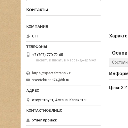
Контакты
Характе
СТТ
Основ
+7 (707) 770-72-65
звонить и писать в мессенджер MAX
Состоян
https://spectehtrans.kz
Информа
spectehtrans74@bk.ru
Цена:
391
отсутствует, Астана, Казахстан
отдел продаж