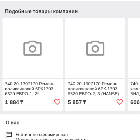
Подобные товары компании
740.20-1307170 Ремень
740.20-1307170 Ремень
740-
поликлиновой 6PK1703
поликлиновой 6РК-1703
клин
6520 ЕВРО-1, 2*
6520 ЕВРО-2, 3 (HANSE)
ЗИЛ,
1 884
5 857
606
₸
₸
О нас
Рейтинг не сформирован
Менее 5 отзывов за последний год