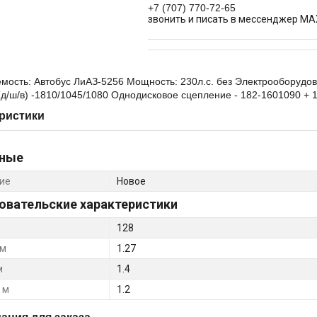
+7 (707) 770-72-65
звонить и писать в мессенджер MA
ость: Автобус ЛиАЗ-5256 Мощность: 230л.с. без Электрооборудова
д/ш/в) -1810/1045/1080 Однодисковое сцепление - 182-1601090 + 1
ристики
ные
ие
Новое
овательские характеристики
128
 м
1.27
м
1.4
 м
1.2