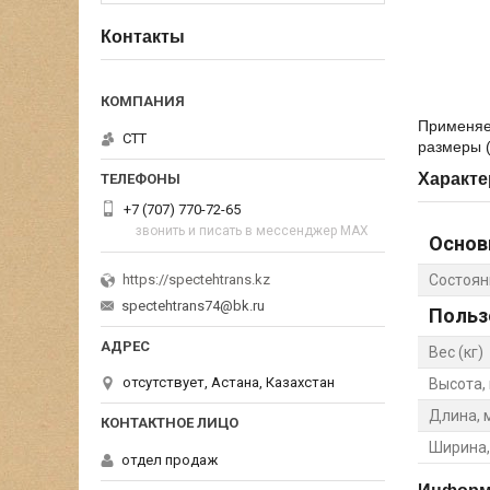
Контакты
Применяем
СТТ
размеры (
Характе
+7 (707) 770-72-65
звонить и писать в мессенджер MAX
Основ
Состоян
https://spectehtrans.kz
spectehtrans74@bk.ru
Польз
Вес (кг)
отсутствует, Астана, Казахстан
Высота,
Длина, 
Ширина,
отдел продаж