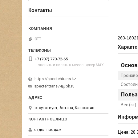
Контакты
260-18021
СТТ
Характе
+7 (707) 770-72-65
Основ
звонить и писать в мессенджер MAX
Произво
https://spectehtrans.kz
Состоян
spectehtrans74@bk.ru
Польз
Вес (кг)
отсутствует, Астана, Казахстан
Информа
отдел продаж
Цена:
28 