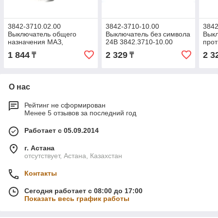
3842-3710.02.00
3842-3710-10.00
3842
Выключатель общего
Выключатель без символа
Вык
назначения МАЗ,
24В 3842.3710-10.00
прот
3842.3710-02.00 (ОАО
(ОАО АВАР)
МАЗ 
1 844
2 329
2 3
₸
₸
АВАР)
(ОА
О нас
Рейтинг не сформирован
Менее 5 отзывов за последний год
Работает с 05.09.2014
г. Астана
отсутствует, Астана, Казахстан
Контакты
Сегодня работает с 08:00 до 17:00
Показать весь график работы