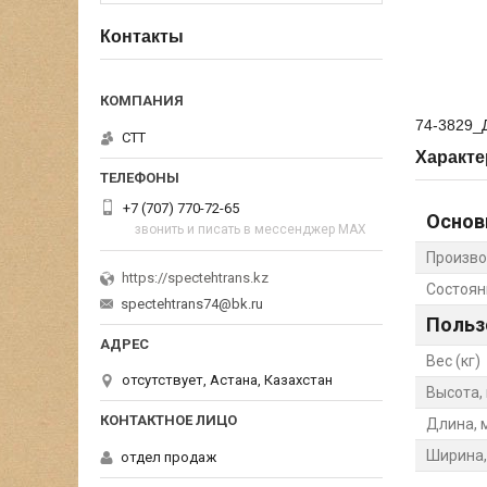
Контакты
74-3829_Д
СТТ
Характе
+7 (707) 770-72-65
Основ
звонить и писать в мессенджер MAX
Произво
https://spectehtrans.kz
Состоян
spectehtrans74@bk.ru
Польз
Вес (кг)
отсутствует, Астана, Казахстан
Высота,
Длина, 
Ширина,
отдел продаж