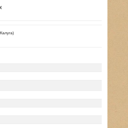
X
Калуга)