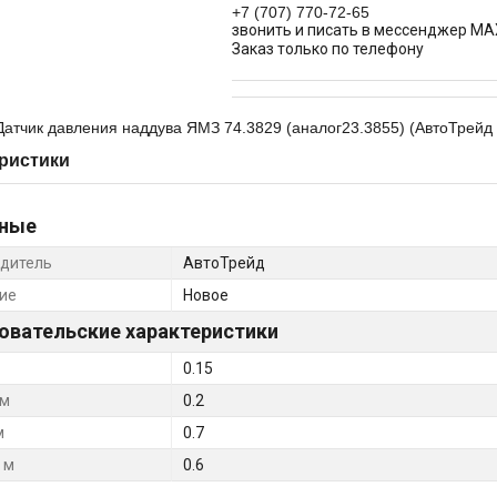
+7 (707) 770-72-65
звонить и писать в мессенджер MA
Заказ только по телефону
атчик давления наддува ЯМЗ 74.3829 (аналог23.3855) (АвтоТрейд 
ристики
ные
дитель
АвтоТрейд
ие
Новое
овательские характеристики
0.15
 м
0.2
м
0.7
 м
0.6