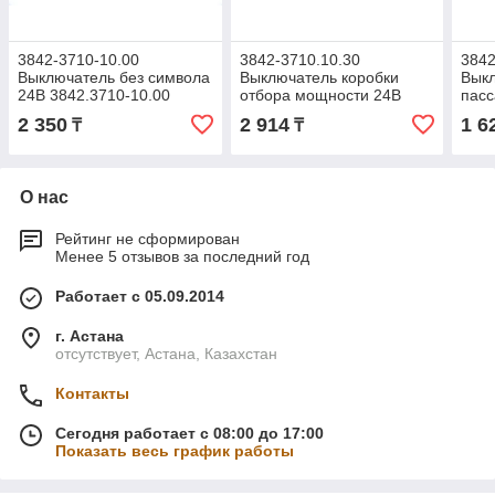
3842-3710-10.00
3842-3710.10.30
3842
Выключатель без символа
Выключатель коробки
Выкл
24В 3842.3710-10.00
отбора мощности 24В
пасс
(ОАО АВАР)
3842.3710-10.30 (ОАО
ЛиАЗ
2 350
2 914
1 6
₸
₸
АВАР)
08.4
О нас
Рейтинг не сформирован
Менее 5 отзывов за последний год
Работает с 05.09.2014
г. Астана
отсутствует, Астана, Казахстан
Контакты
Сегодня работает с 08:00 до 17:00
Показать весь график работы