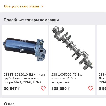
Все условия оплаты
Подобные товары компании
238БТ-1012010-Б2 Фильтр
238-1005009-Г2 Вал
238
грубой очистки масла в
коленчатый без
Дви
сборе МАЗ, УРАЛ, КРАЗ
вкладышей
УРАЛ
ЯМЗ-236/238М2, 236НЕ2,
МАЗ,УРАЛ,КрАЗ
36 847
838 580
6 9
₸
₸
656, 658
дв.ЯМЗ-238М2 см.238-
1005009-Г3 азотиров.
О нас