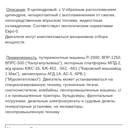
Описание
: 8-цилиндровый, с V-образным расположением
цилиндров, четырехтактный с воспламенением от сжатия,
непосредственным впрыском топлива, жидкостным
охлаждением. Соответствует экологическим нормативам
Евро-0.
Двигатели могут комплектоваться механизмом отбора
мощности.
Применяемость
: путеремонтные машины Р-2000, ВПР-1250,
ВПРС-500 ("Калугапультмаш"), моторные платформы МПД-2,
ж/д краны КЖС-16, КЖ-462, -562, -661 ("Кировский машзавод
1 Мая"), автомотрисы АГД-1А, АС-5, АРВ-1
("Муромтепловоз"). Двигатель может устанавливаться на
специализированную технику, гусеничные тягачи,
снегоочистители, комбайны, лесопромышленные машины, с/
х и промышленные тракторы, бульдозеры, фронтальные
погрузчики, дизельные электроагрегаты и судовые дизель-
генераторные установки, на экскаваторы,
лесопромышленную технику.