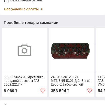
Безналичный расчет
Все условия оплаты
Подобные товары компании
3302-2902651 Стремянка
245-1003012 ГБЦ
11.1
передней рессоры ГАЗ
МТЗ,ЗИЛ-5301 Д-245 в сб.
ГАЗ,
3302,2217 к-т
Евро-0/1 (без свечей
УМЗ-
(серьги+болты+стремянки+1
накала) (ОАО ММЗ)
12В/
8 069
353 524
54 
₸
₸
с/б) (ZOMMER)