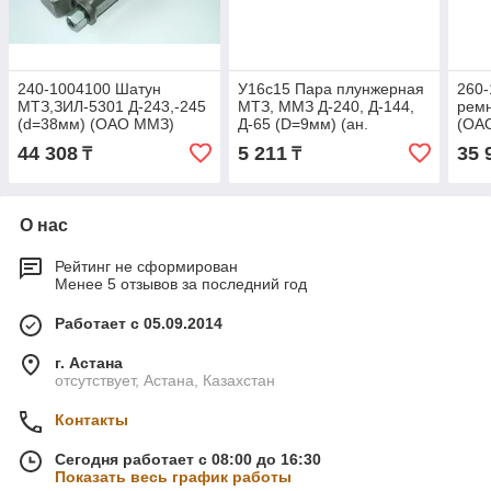
240-1004100 Шатун
У16с15 Пара плунжерная
260-
МТЗ,ЗИЛ-5301 Д-243,-245
МТЗ, ММЗ Д-240, Д-144,
рем
(d=38мм) (ОАО ММЗ)
Д-65 (D=9мм) (ан.
(ОА
4УТНМ-1111410-01 НЗТА)
44 308
5 211
35 
₸
₸
(АЗТН)
О нас
Рейтинг не сформирован
Менее 5 отзывов за последний год
Работает с 05.09.2014
г. Астана
отсутствует, Астана, Казахстан
Контакты
Сегодня работает с 08:00 до 16:30
Показать весь график работы