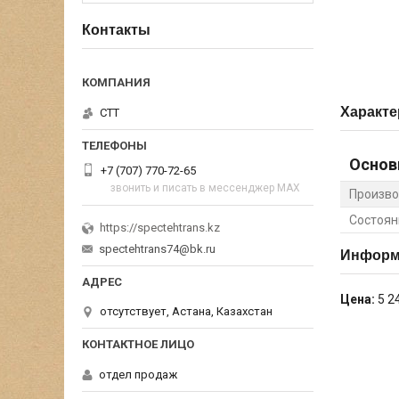
Контакты
Характе
СТТ
Основ
+7 (707) 770-72-65
звонить и писать в мессенджер MAX
Произво
Состоян
https://spectehtrans.kz
spectehtrans74@bk.ru
Информа
Цена:
5 2
отсутствует, Астана, Казахстан
отдел продаж