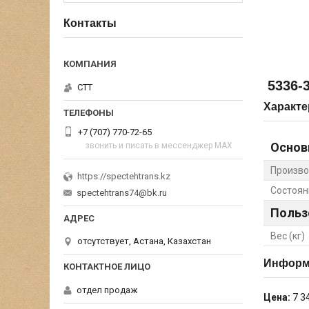
Контакты
5336-
СТТ
Характе
+7 (707) 770-72-65
Основ
звонить и писать в мессенджер MAX
Произво
https://spectehtrans.kz
Состоян
spectehtrans74@bk.ru
Польз
Вес (кг)
отсутствует, Астана, Казахстан
Информа
отдел продаж
Цена:
7 3