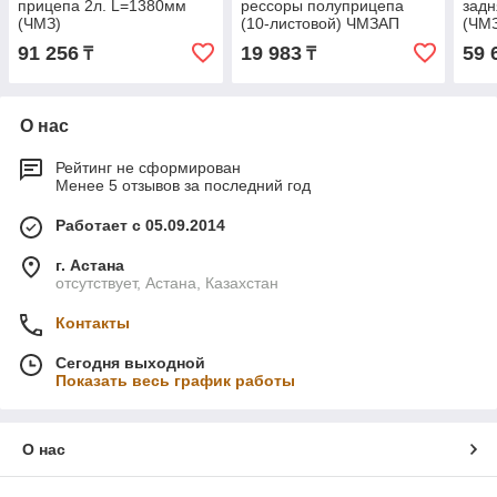
прицепа 2л. L=1380мм
рессоры полуприцепа
задн
(ЧМЗ)
(10-листовой) ЧМЗАП
(ЧМ
(ЧМЗ)
91 256
19 983
59 
₸
₸
О нас
Рейтинг не сформирован
Менее 5 отзывов за последний год
Работает с 05.09.2014
г. Астана
отсутствует, Астана, Казахстан
Контакты
Сегодня выходной
Показать весь график работы
О нас